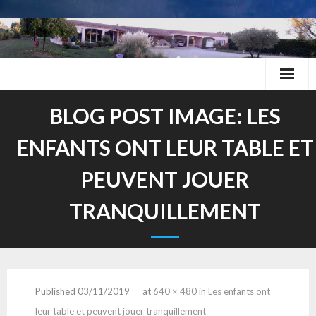
Skip
to
content
BLOG POST IMAGE:
LES
ENFANTS ONT LEUR TABLE ET
PEUVENT JOUER
TRANQUILLEMENT
Published
03/11/2019
at
640 × 480
in
Les enfants ont
leur table et peuvent jouer tranquillement