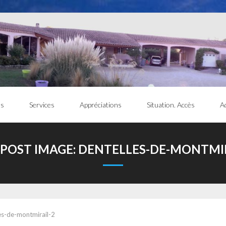
os
Services
Appréciations
Situation. Accès
Ac
 POST IMAGE:
DENTELLES-DE-MONTMIR
es-de-montmirail-2