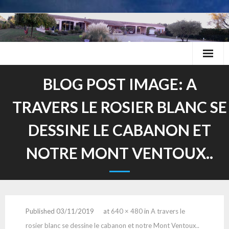
Skip
to
content
BLOG POST IMAGE:
A
TRAVERS LE ROSIER BLANC SE
DESSINE LE CABANON ET
NOTRE MONT VENTOUX..
Published
03/11/2019
at
640 × 480
in
A travers le
rosier blanc se dessine le cabanon et notre Mont Ventoux..